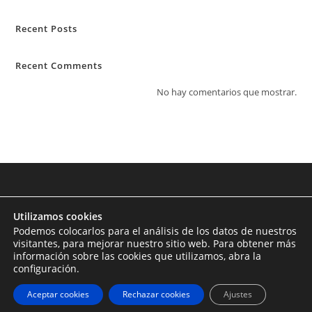
Recent Posts
Recent Comments
No hay comentarios que mostrar.
Utilizamos cookies
Podemos colocarlos para el análisis de los datos de nuestros
visitantes, para mejorar nuestro sitio web. Para obtener más
información sobre las cookies que utilizamos, abra la
configuración.
Aceptar cookies
Rechazar cookies
Ajustes
Copyright - WordPress Theme by OceanWP