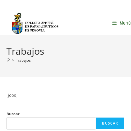
Ir
al
contenido
Menú
Trabajos
>
Trabajos
[jobs]
Buscar
BUSCAR