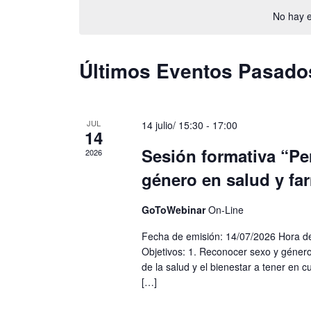
e
No hay 
l
e
c
Últimos Eventos Pasado
c
i
o
n
JUL
14 julio/ 15:30
-
17:00
14
a
Sesión formativa “Pe
2026
l
género en salud y fa
a
f
e
GoToWebinar
On-Line
c
Fecha de emisión: 14/07/2026 Hora de
h
Objetivos: 1. Reconocer sexo y géne
a
de la salud y el bienestar a tener en c
.
[…]