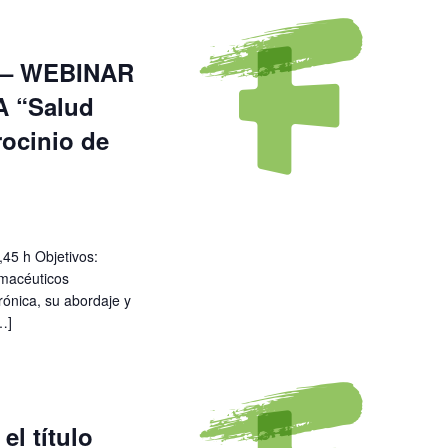
v
e
n
 – WEBINAR
t
 “Salud
o
rocinio de
45 h Objetivos:
rmacéuticos
rónica, su abordaje y
…]
el título