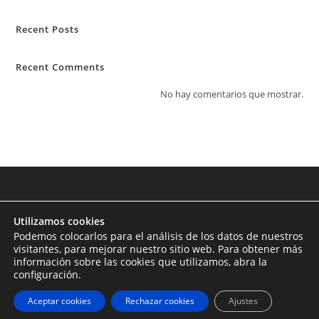
Recent Posts
Recent Comments
No hay comentarios que mostrar.
Utilizamos cookies
Podemos colocarlos para el análisis de los datos de nuestros
visitantes, para mejorar nuestro sitio web. Para obtener más
información sobre las cookies que utilizamos, abra la
configuración.
Aceptar cookies
Rechazar cookies
Ajustes
Copyright - WordPress Theme by OceanWP